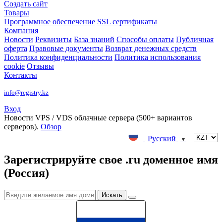
Создать сайт
Товары
Программное обеспечение
SSL сертификаты
Компания
Новости
Реквизиты
База знаний
Способы оплаты
Публичная
оферта
Правовые документы
Возврат денежных средств
Политика конфиденциальности
Политика использования
cookie
Отзывы
Контакты
info@registry.kz
Вход
Новости
VPS / VDS облачные сервера (500+ вариантов
серверов).
Обзор
Русский
▼
Зарегистрируйте свое .ru доменное имя
(Россия)