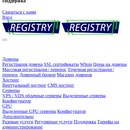
Поддержка
Связаться с нами
Вход
Домены
Регистрация домена
SSL сертификаты
Whois
Цены на домены
Массовая регистрация / перенос
Точечная регистрация /
перенос
Доменный брокер
Магазин доменов
Хостинг
Виртуальный хостинг
CMS хостинг
Серверы
VPS / VDS облачные серверы
Выделенные серверы
Конфигуратор
GPU
Выделенные GPU серверы
Конфигуратор
Дополнительно
Разовые услуги
Регулярные услуги
Поддержка
Тарифы на
администрирование