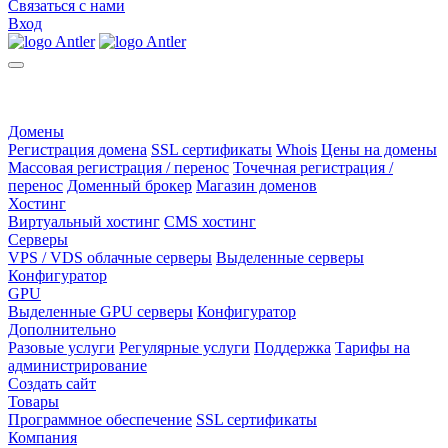
Связаться с нами
Вход
Домены
Регистрация домена
SSL сертификаты
Whois
Цены на домены
Массовая регистрация / перенос
Точечная регистрация /
перенос
Доменный брокер
Магазин доменов
Хостинг
Виртуальный хостинг
CMS хостинг
Серверы
VPS / VDS облачные серверы
Выделенные серверы
Конфигуратор
GPU
Выделенные GPU серверы
Конфигуратор
Дополнительно
Разовые услуги
Регулярные услуги
Поддержка
Тарифы на
администрирование
Создать сайт
Товары
Программное обеспечение
SSL сертификаты
Компания