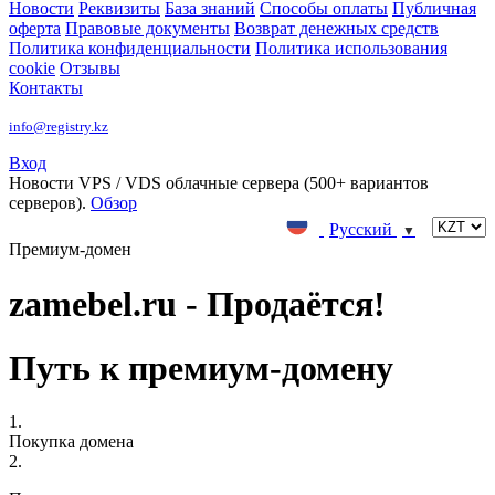
Новости
Реквизиты
База знаний
Способы оплаты
Публичная
оферта
Правовые документы
Возврат денежных средств
Политика конфиденциальности
Политика использования
cookie
Отзывы
Контакты
info@registry.kz
Вход
Новости
VPS / VDS облачные сервера (500+ вариантов
серверов).
Обзор
Русский
▼
Премиум-домен
zamebel.ru - Продаётся!
Путь к премиум-домену
1.
Покупка домена
2.